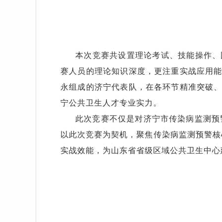
本次竞赛共设置理论考试、技能操作、
赛人员的理论知识深度，更注重实战应用
永组成的济宁代表队，在各环节精准突破
宁公共卫生人才专业实力。
此次竞赛不仅是对济宁市传染病监测预
以此次竞赛为契机，聚焦传染病监测预警核
实战效能，为山东省省级区域公共卫生中心