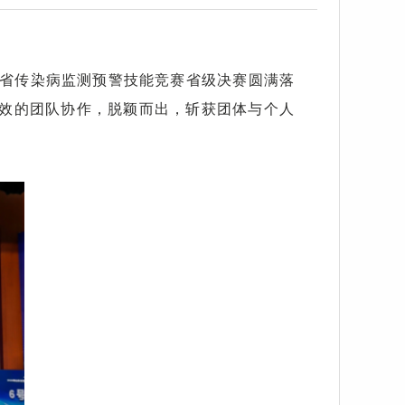
东省传染病监测预警技能竞赛省级决赛圆满落
高效的团队协作，脱颖而出，斩获团体与个人