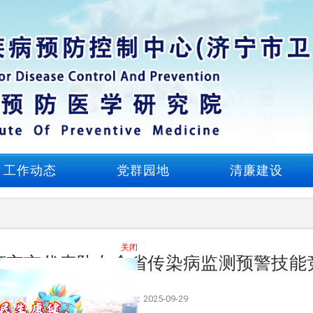
工作动态
党群园地
清廉建设
关闭
济宁市代表队在全省传染病监测预警技能
日期：2025-09-29