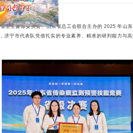
省卫生健康委员会、山东省总工会联合主办的 2025 年山
拼中，济宁市代表队凭借扎实的专业素养、精准的研判能力与