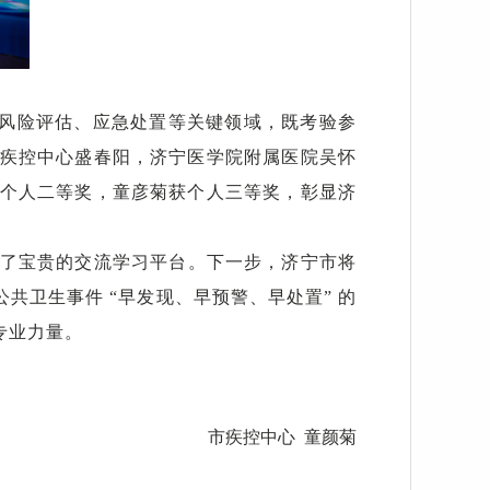
风险评估、应急处置等关键领域，既考验参
疾控中心盛春阳，济宁医学院附属医院吴怀
个人二等奖，童彦菊获个人三等奖，彰显济
供了宝贵的交流学习平台。下一步，济宁市将
卫生事件 “早发现、早预警、早处置” 的
专业力量。
市疾控中心 童颜菊